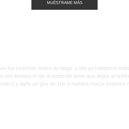
MUÉSTRAME MÁS
via fue increíble. Antes de llegar a ella ya habiamos tra
o nos llenaba el ojo al punto de tener que llegar al con
desde 0 y darle un giro de 180 a nuestra marca estamos
Daniel Villar 
@coltanpetstore_pty