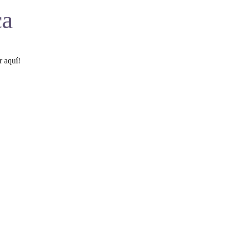
ca
r aquí!